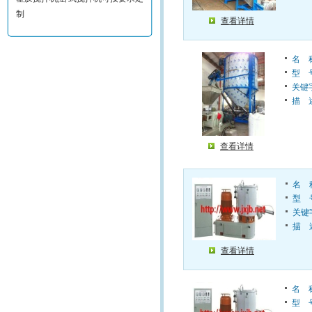
制
查看详情
名 
型 
关键
描 
查看详情
名 
型 
关键
描 
查看详情
名 
型 