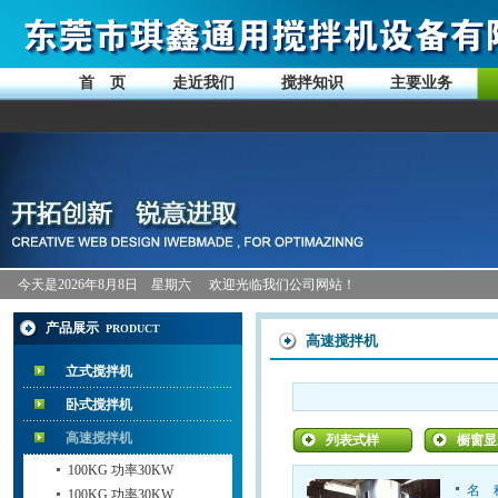
首 页
走近我们
搅拌知识
主要业务
今天是
2026年8月8日 星期六
欢迎光临我们公司网站！
产品展示
PRODUCT
高速搅拌机
立式搅拌机
卧式搅拌机
高速搅拌机
列表式样
橱窗显
100KG 功率30KW
名 
100KG 功率30KW