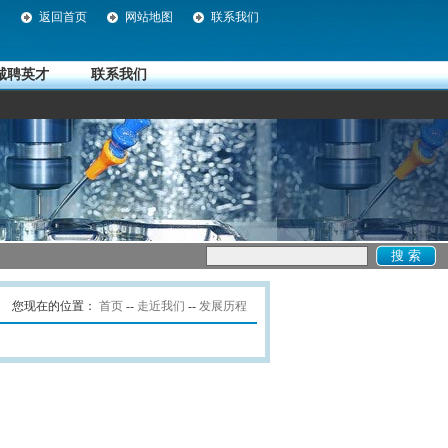
返回首页
网站地图
联系我们
诚聘英才
联系我们
您现在的位置：
首页
--
走近我们
--
发展历程