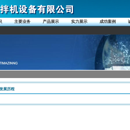
识
主要业务
产品展示
实力展示
成功案例
发展历程