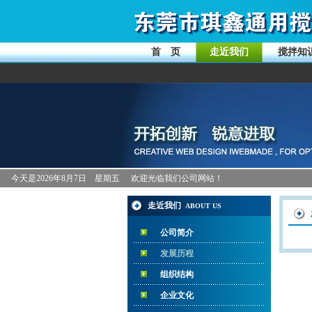
首 页
走近我们
搅拌知
今天是
2026年8月7日 星期五
欢迎光临我们公司网站！
走近我们
ABOUT US
公司简介
发展历程
组织结构
企业文化