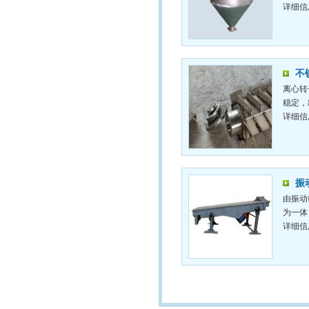
详细信
不
离心转
稳定，
详细信
振
由振动
为一体
详细信