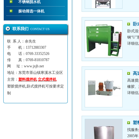
不锈钢脱水机
振动筛选一体机
卧
联系我们
CONTACT US
卧式混
钢“U
联 系 人：余先生
详细信
手 机：13712883307
电 话：0769-33352526
传 真：0769-81810787
网 址：www.jxjb.net
地址：东莞市茶山镇寒溪水工业区
高
主营：
塑料搅拌机
立式搅拌机
高速搅
塑胶搅拌机,卧式搅拌机可按要求定
橡胶、
详细信
制
塑
找服务
200