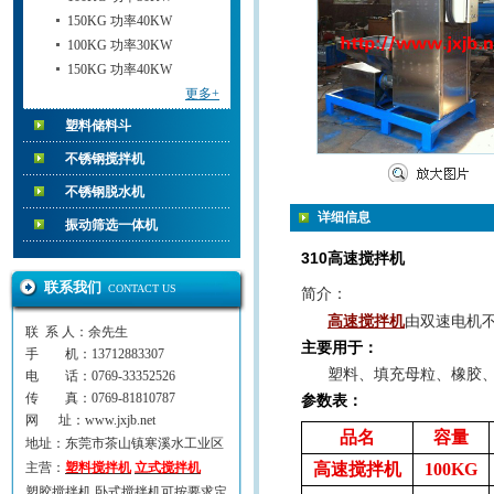
150KG 功率40KW
100KG 功率30KW
150KG 功率40KW
更多+
塑料储料斗
不锈钢搅拌机
不锈钢脱水机
详细信息
振动筛选一体机
310高速搅拌机
联系我们
CONTACT US
简介：
高速搅拌机
由双速电机
联 系 人：余先生
主要用于：
手 机：13712883307
塑料、填充母粒、橡胶、
电 话：0769-33352526
传 真：0769-81810787
参数表：
网 址：www.jxjb.net
品名
容量
地址：东莞市茶山镇寒溪水工业区
主营：
塑料搅拌机
立式搅拌机
高速搅拌机
100KG
塑胶搅拌机,卧式搅拌机可按要求定